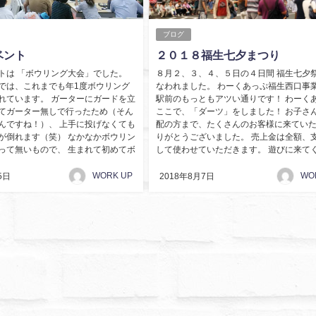
ブログ
ベント
２０１８福生七夕まつり
トは 「ボウリング大会」でした。
８月２、３、４、５日の４日間 福生七夕
では、これまでも年1度ボウリング
なわれました。 わーくあっぷ福生西口事
れています。 ガーターにガードを立
駅前のもっともアツい通りです！ わーく
てガーター無しで行ったため（そん
ここで、「ダーツ」をしました！ お子さ
んですね！）、 上手に投げなくても
配の方まで、たくさんのお客様に来ていた
が倒れます（笑） なかなかボウリン
りがとうございました。 売上金は全額、
って無いもので、 生まれて初めてボ
して使わせていただきます。 遊びに来てくだ
WORK UP
WO
5日
2018年8月7日