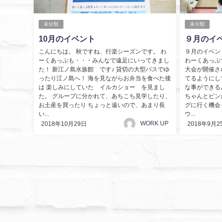
未分類
未分類
10月のイベント
９月のイ
こんにちは。 秋ですね、行楽シーズンです。 わ
９月のイベン
ーくあっぷも・・・みんなで遠足にいってきまし
わーくあっぷ
た！ 新江ノ島水族館 です♪ 貸切の大型バスでゆ
大会が開催さ
ったり江ノ島へ！ 海を見ながらお弁当を食べた後
てるようにし
は 楽しみにしていた イルカショー を見まし
な事ができる
た。 グループに分かれて、あちこち見学したり、
ちゃんとピン
お土産を買ったり ちょっと遠いので、あまり長
グに行く機会
い...
ウ...
WORK UP
2018年10月29日
2018年9月2