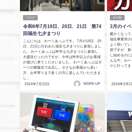
ブログ
未分類
令和6年7月19日、20日、21日 第74
3月のイ
回福生七夕まつり
暖かくなって
福生事業所の
こんにちは。わーくあっぷです。 7月の19日、20
よく咲いてい
日、21日に行われた福生七夕まつりに参加しまし
節ですが、新
た。 わーくあっぷは昨年も七夕まつりに参加し、
し始めるのに
大盛況だったのですが、今年は昨年以上のお客様
んな中、わー
が遊びに来てくださいました。 わーくあっぷはダ
ケに行ってきま
ーツの模擬店で出店し、小さなお客様から若い
方、お年寄りまで多くの方に楽しんでいただきま
し...
WORK UP
2024年7月22日
2019年3月2