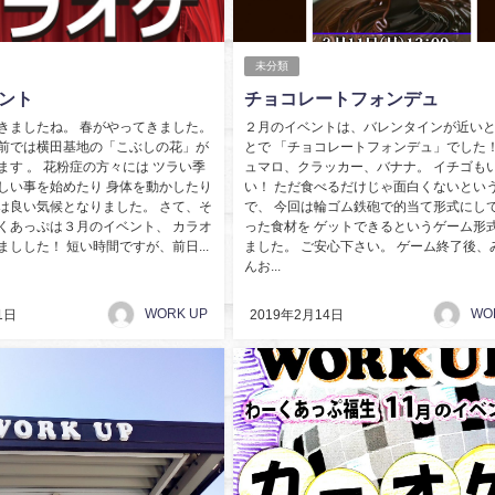
未分類
ベント
チョコレートフォンデュ
きましたね。 春がやってきました。
２月のイベントは、バレンタインが近い
前では横田基地の「こぶしの花」が
とで 「チョコレートフォンデュ」でした！
ます 。 花粉症の方々には ツラい季
ュマロ、クラッカー、バナナ。 イチゴも
しい事を始めたり 身体を動かしたり
い！ ただ食べるだけじゃ面白くないとい
は良い気候となりました。 さて、そ
で、 今回は輪ゴム鉄砲で的当て形式にし
くあっぷは３月のイベント、 カラオ
った食材を ゲットできるというゲーム形
しした！ 短い時間ですが、前日...
ました。 ご安心下さい。 ゲーム終了後、
んお...
WORK UP
WO
1日
2019年2月14日