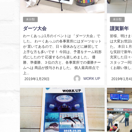
未分類
未分類
ダーツ大会
謹賀新年
わーくあっぷ1月のイベントは 「ダーツ大会」で
皆様、明けま
した。 わーくあっぷの各事業所にはダーツセット
は大変お世話
が 置いてあるので、日々昼休みなどに練習して
た。 本日１
上手な方も多いです！ 今回は、予選をチーム戦形
な笑顔で新年
式にしたので 応援するのも楽しめました。 優
充実した日々
勝、準優勝、３位の方と、各事業所での優勝チー
スタッフ一同
ムへは 商品が授与されました。 個人最高得点で
くお願い致しま
上...
WORK UP
2019年1月29日
2019年1月4