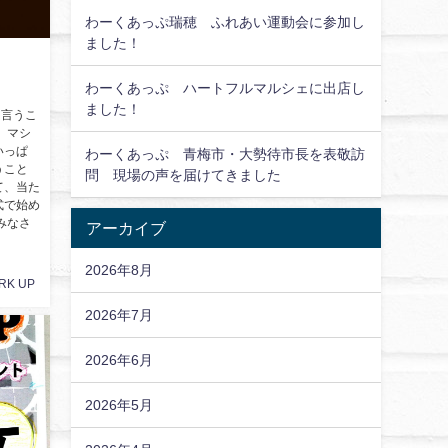
わーくあっぷ瑞穂 ふれあい運動会に参加し
ました！
わーくあっぷ ハートフルマルシェに出店し
ました！
と言うこ
 マシ
いっぱ
わーくあっぷ 青梅市・大勢待市長を表敬訪
うこと
問 現場の声を届けてきました
て、当た
式で始め
みなさ
アーカイブ
2026年8月
RK UP
2026年7月
2026年6月
2026年5月