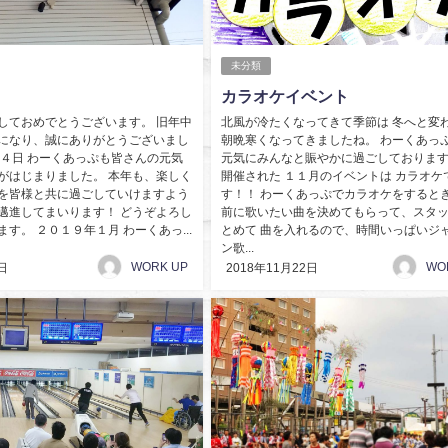
未分類
カラオケイベント
しておめでとうございます。 旧年中
北風が冷たくなってきて季節は 冬へと変
になり、誠にありがとうございまし
朝晩寒くなってきましたね。 わーくあっ
月４日 わーくあっぷも皆さんの元気
元気にみんなと賑やかに過ごしております
がはじまりました。 本年も、楽しく
開催された １１月のイベントは カラオケ
を皆様と共に過ごしていけますよう
す！！ わーくあっぷでカラオケをするとき
邁進してまいります！ どうぞよろし
前に歌いたい曲を決めてもらって、スタ
す。 ２０１９年１月 わーくあっ...
とめて 曲を入れるので、時間いっぱいジ
ン歌...
WORK UP
WO
日
2018年11月22日