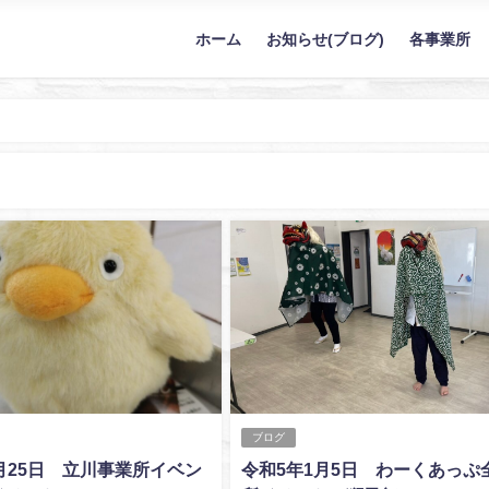
ホーム
お知らせ(ブログ)
各事業所
ぼぬーる｜東京都指定の障がい者支援社会福祉施設（立川市/福生市/羽村市/瑞穂町）
ブログ
月25日 立川事業所イベン
令和5年1月5日 わーくあっぷ