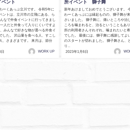
イベント
所イベント 獅子舞
わーくあっぷ立川です。 令和5年に
新年あけましておめでとうございます。 
ベントは、立川市の立飛にある、ら
わーくあっぷには縁起ものの、獅子舞が
みんなで外食イベントに行ってきまし
さいました。 獅子舞に、痛いところや治
か一人だと外食って入りにくいですよ
ころを噛まれると、治るということもあり
も、みんなで好きな物が選べる外食イ
所の利用者さんそれぞれ、噛まれたいと
でした。 沢山量を食べる人、すこし
でした。 最後には、獅子舞に感謝してよ
人、さまざまです。 来月は、節分
のスタートが切れました。 獅子舞さん、
り...
WORK UP
WO
8日
2023年1月6日