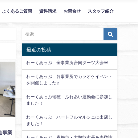
よくあるご質問
資料請求
お問合せ
スタッフ紹介
（立川市/福生市/羽村市/瑞穂町）
最近の投稿
わーくあっぷ 全事業所合同ダーツ大会🎯
わーくあっぷ 各事業所でカラオケイベント
を開催しました♬
わーくあっぷ瑞穂 ふれあい運動会に参加し
ました！
わーくあっぷ ハートフルマルシェに出店し
ました！
全事業
わーくあっぷ 青梅市・大勢待市長を表敬訪