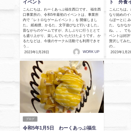
イベント
ト 外食
こんにちは。わーくあっぷ福生西口です。 福生西
こんにちは。
口事業所の、令和5年最初のイベントは、事業所
なり始めのイ
内で「レトロなゲームイベント」を 開催しまし
らぽーとに 
た。 紙相撲、かるた、文字遊びなど行いました。
た。 なかな
昔ながらのゲームですが、久しぶりに行うととて
ね。。。 で
も盛り上がり、楽しんでいただけたようです。 か
ベントは好評
るたなどは、今後のサークル活動でも利用できそ
贅沢してみた
う...
の...
WORK UP
2023年1月28日
2023年1月2
ブログ
令和5年1月5日 わーくあっぷ福生