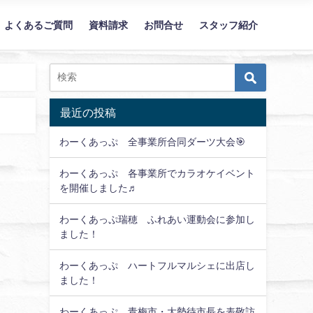
よくあるご質問
資料請求
お問合せ
スタッフ紹介
（立川市/福生市/羽村市/瑞穂町）
最近の投稿
わーくあっぷ 全事業所合同ダーツ大会🎯
わーくあっぷ 各事業所でカラオケイベント
を開催しました♬
わーくあっぷ瑞穂 ふれあい運動会に参加し
ました！
わーくあっぷ ハートフルマルシェに出店し
ました！
わーくあっぷ 青梅市・大勢待市長を表敬訪