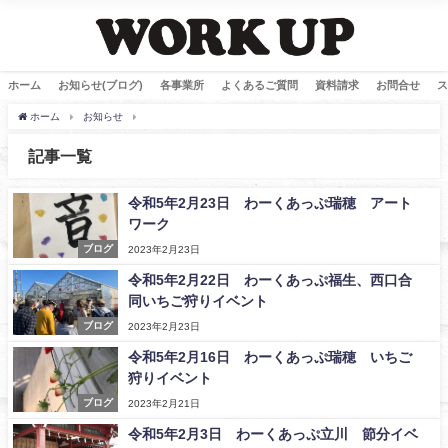
ホーム
お知らせ(ブログ)
各事業所
よくあるご質問
資料請求
お問合せ
ス
ホーム
お知らせ
2月, 2023 | わーくあっぷ・ぼぬーる｜東京都指定の障がい者支
記事一覧
令和5年2月23日 わーくあっぷ瑞穂 アート
ワーク
ブログ
2023年2月23日
令和5年2月22日 わーくあっぷ福生、西口合
同いちご狩りイベント
ブログ
2023年2月23日
令和5年2月16日 わーくあっぷ瑞穂 いちご
狩りイベント
ブログ
2023年2月21日
令和5年2月3日 わーくあっぷ立川 節分イベ