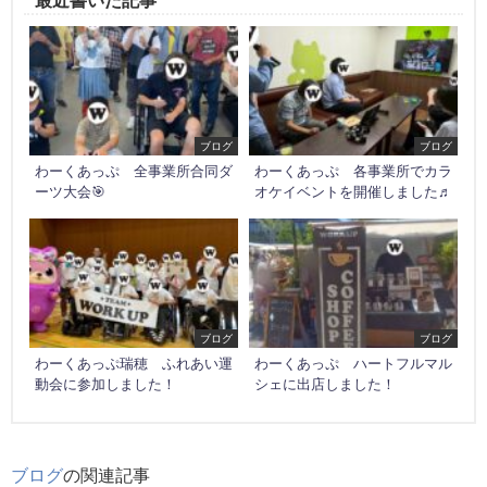
最近書いた記事
ブログ
ブログ
わーくあっぷ 全事業所合同ダ
わーくあっぷ 各事業所でカラ
ーツ大会🎯
オケイベントを開催しました♬
ブログ
ブログ
わーくあっぷ瑞穂 ふれあい運
わーくあっぷ ハートフルマル
動会に参加しました！
シェに出店しました！
ブログ
の関連記事