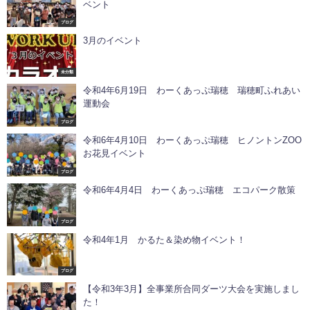
ベント
ブログ
3月のイベント
未分類
令和4年6月19日 わーくあっぷ瑞穂 瑞穂町ふれあい
運動会
ブログ
令和6年4月10日 わーくあっぷ瑞穂 ヒノントンZOO
お花見イベント
ブログ
令和6年4月4日 わーくあっぷ瑞穂 エコパーク散策
ブログ
令和4年1月 かるた＆染め物イベント！
ブログ
【令和3年3月】全事業所合同ダーツ大会を実施しまし
た！