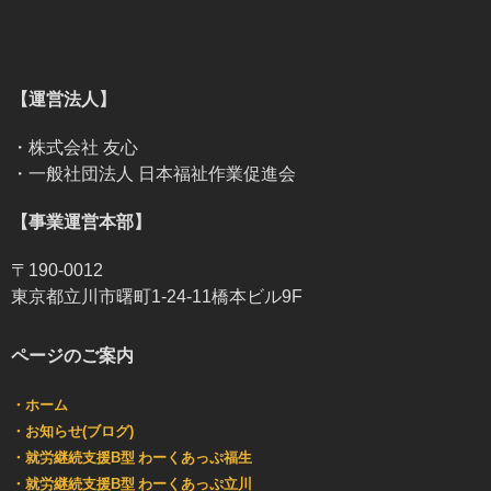
【運営法人】
・株式会社 友心
・一般社団法人 日本福祉作業促進会
【事業運営本部】
〒190-0012
東京都立川市曙町1-24-11橋本ビル9F
ページのご案内
・ホーム
・お知らせ(ブログ)
・就労継続支援B型 わーくあっぷ福生
・就労継続支援B型 わーくあっぷ立川