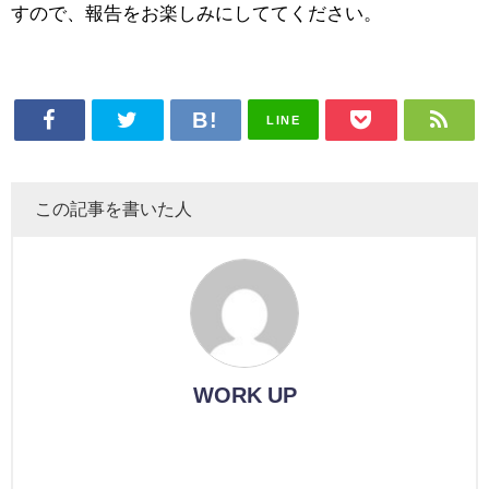
すので、報告をお楽しみにしててください。
LINE
この記事を書いた人
WORK UP