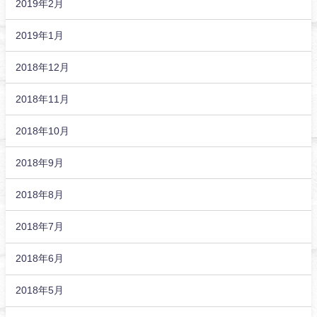
2019年2月
2019年1月
2018年12月
2018年11月
2018年10月
2018年9月
2018年8月
2018年7月
2018年6月
2018年5月