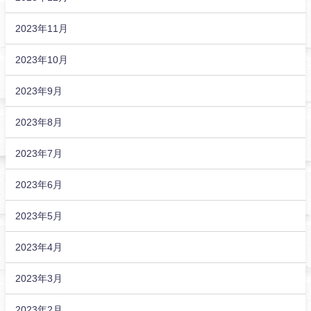
2023年11月
2023年10月
2023年9月
2023年8月
2023年7月
2023年6月
2023年5月
2023年4月
2023年3月
2023年2月