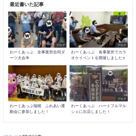
最近書いた記事
ブログ
ブログ
わーくあっぷ 全事業所合同ダ
わーくあっぷ 各事業所でカラ
ーツ大会🎯
オケイベントを開催しました♬
ブログ
ブログ
わーくあっぷ瑞穂 ふれあい運
わーくあっぷ ハートフルマル
動会に参加しました！
シェに出店しました！