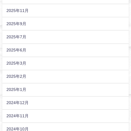
2025年11月
2025年9月
2025年7月
2025年6月
2025年3月
2025年2月
2025年1月
2024年12月
2024年11月
2024年10月