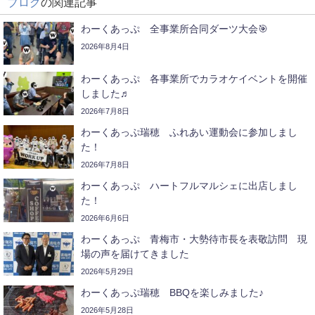
ブログ
の関連記事
わーくあっぷ 全事業所合同ダーツ大会🎯
2026年8月4日
わーくあっぷ 各事業所でカラオケイベントを開催
しました♬
2026年7月8日
わーくあっぷ瑞穂 ふれあい運動会に参加しまし
た！
2026年7月8日
わーくあっぷ ハートフルマルシェに出店しまし
た！
2026年6月6日
わーくあっぷ 青梅市・大勢待市長を表敬訪問 現
場の声を届けてきました
2026年5月29日
わーくあっぷ瑞穂 BBQを楽しみました♪
2026年5月28日