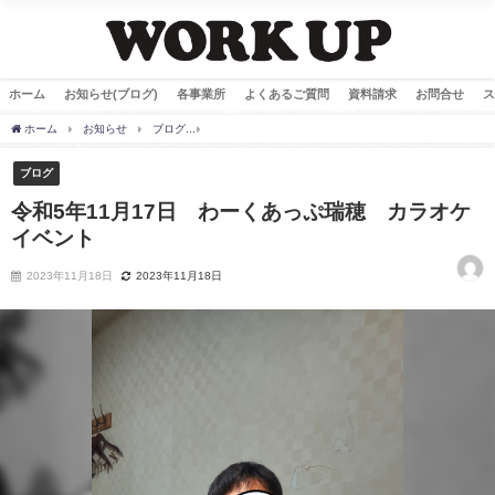
ホーム
お知らせ(ブログ)
各事業所
よくあるご質問
資料請求
お問合せ
ス
ホーム
お知らせ
ブログ
令和5年11月17日 わーくあっぷ瑞穂 カラオケイベン
ブログ
令和5年11月17日 わーくあっぷ瑞穂 カラオケ
イベント
2023年11月18日
2023年11月18日