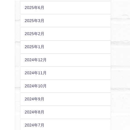
2025年6月
2025年3月
2025年2月
2025年1月
2024年12月
2024年11月
2024年10月
2024年9月
2024年8月
2024年7月