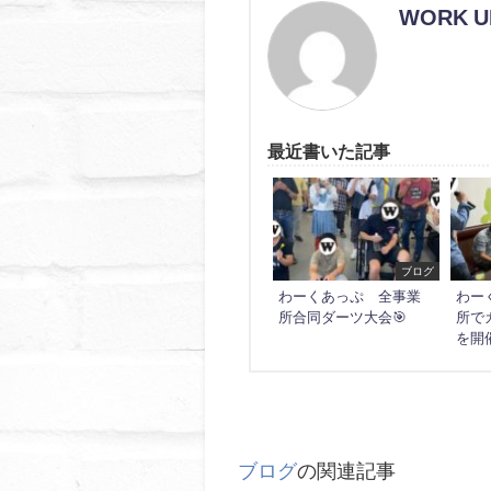
WORK U
最近書いた記事
ブログ
わーくあっぷ 全事業
わー
所合同ダーツ大会🎯
所で
を開
ブログ
の関連記事