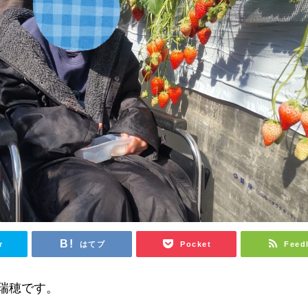
r
はてブ
Pocket
Feed
瑞穂です。