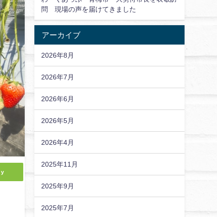
問 現場の声を届けてきました
アーカイブ
2026年8月
2026年7月
2026年6月
2026年5月
2026年4月
2025年11月
ly
2025年9月
2025年7月