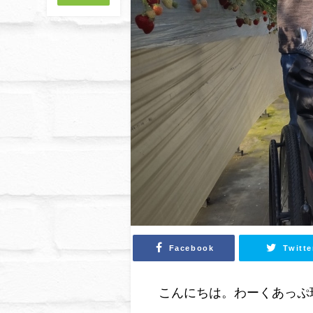
Facebook
Twitte
こんにちは。わーくあっぷ